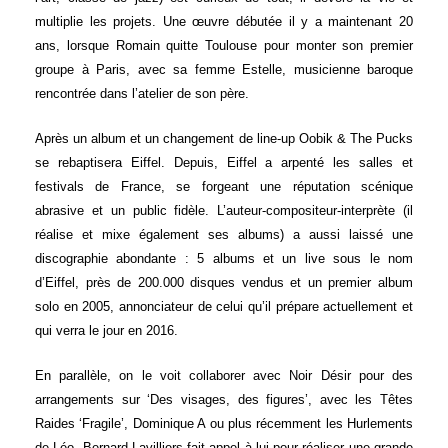
multiplie les projets. Une œuvre débutée il y a maintenant 20
ans, lorsque Romain quitte Toulouse pour monter son premier
groupe à Paris, avec sa femme Estelle, musicienne baroque
rencontrée dans l’atelier de son père.
Après un album et un changement de line-up Oobik & The Pucks
se rebaptisera Eiffel. Depuis, Eiffel a arpenté les salles et
festivals de France, se forgeant une réputation scénique
abrasive et un public fidèle. L’auteur-compositeur-interprète (il
réalise et mixe également ses albums) a aussi laissé une
discographie abondante : 5 albums et un live sous le nom
d’Eiffel, près de 200.000 disques vendus et un premier album
solo en 2005, annonciateur de celui qu’il prépare actuellement et
qui verra le jour en 2016.
En parallèle, on le voit collaborer avec Noir Désir pour des
arrangements sur ‘Des visages, des figures’, avec les Têtes
Raides ‘Fragile’, Dominique A ou plus récemment les Hurlements
de Léo. Bernard Lavilliers fait appel à lui pour réaliser une grande