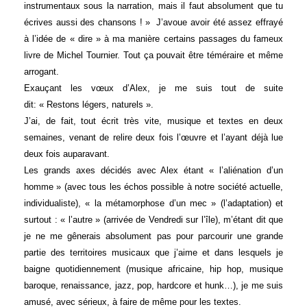
instrumentaux sous la narration, mais il faut absolument que tu
écrives aussi des chansons ! » J’avoue avoir été assez effrayé
à l’idée de « dire » à ma manière certains passages du fameux
livre de Michel Tournier. Tout ça pouvait être téméraire et même
arrogant.
Exauçant les vœux d’Alex, je me suis tout de suite
dit: « Restons légers, naturels ».
J’ai, de fait, tout écrit très vite, musique et textes en deux
semaines, venant de relire deux fois l’œuvre et l’ayant déjà lue
deux fois auparavant.
Les grands axes décidés avec Alex étant « l’aliénation d’un
homme » (avec tous les échos possible à notre société actuelle,
individualiste), « la métamorphose d’un mec » (l’adaptation) et
surtout : « l’autre » (arrivée de Vendredi sur l’île), m’étant dit que
je ne me gênerais absolument pas pour parcourir une grande
partie des territoires musicaux que j’aime et dans lesquels je
baigne quotidiennement (musique africaine, hip hop, musique
baroque, renaissance, jazz, pop, hardcore et hunk…), je me suis
amusé, avec sérieux, à faire de même pour les textes.