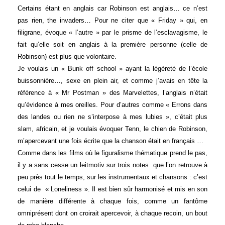
Certains étant en anglais car Robinson est anglais… ce n’est
pas rien, the invaders… Pour ne citer que « Friday » qui, en
filigrane, évoque « l’autre » par le prisme de l’esclavagisme, le
fait qu’elle soit en anglais à la première personne (celle de
Robinson) est plus que volontaire.
Je voulais un « Bunk off school » ayant la légèreté de l’école
buissonnière…, sexe en plein air, et comme j’avais en tête la
référence à « Mr Postman » des Marvelettes, l’anglais n’était
qu’évidence à mes oreilles. Pour d’autres comme « Errons dans
des landes ou rien ne s’interpose à mes lubies », c’était plus
slam, africain, et je voulais évoquer Tenn, le chien de Robinson,
m’apercevant une fois écrite que la chanson était en français …
Comme dans les films où le figuralisme thématique prend le pas,
il y a sans cesse un leitmotiv sur trois notes que l’on retrouve à
peu près tout le temps, sur les instrumentaux et chansons : c’est
celui de « Loneliness ». Il est bien sûr harmonisé et mis en son
de manière différente à chaque fois, comme un fantôme
omniprésent dont on croirait apercevoir, à chaque recoin, un bout